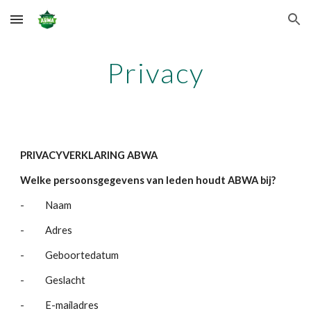
Skip to main content
Skip to navigation
Privacy
PRIVACYVERKLARING ABWA
Welke persoonsgegevens van leden houdt ABWA bij?
-          Naam
-          Adres
-          Geboortedatum
-          Geslacht
-          E-mailadres